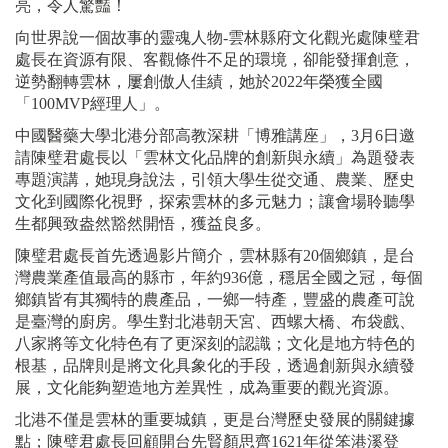
亮，令人驚豔！
向世界說一個故事的靈魂人物-雲林縣府文化觀光處陳璧君
處長在資源有限、客觀條件不足的環境，卻能發揮創意，
逆勢翻轉雲林，屢創傲人佳績，她於2022年榮獲全國
「100MVP經理人」。
中國醫藥大學北港分部高教深耕「博雅講座」，3月6日邀
請陳璧君處長以「雲林文化品牌的創新與永續」為題發表
專題演講，她現身說法，引領大學生從交通、農業、歷史
文化到國際化視野，探索雲林的多元魅力；讓會場聆聽學
生都興致盎然豁然開悟，獲益良多。
陳璧君處長首先透過影片簡介，雲林縣有20個鄉鎮，是台
灣農業產值最高的縣市，年約936億，穩居全國之冠，每個
鄉鎮皆有其獨特的農產品，一鄉一特產，豐盛的農產可說
是臺灣的廚房。學生對北港朝天宮、西螺大橋、布袋戲、
八家將等文化特色有了更深刻的認識；文化是地方特色的
根基，品牌則是將文化具象化的手段，透過創新與永續發
展，文化能夠塑造地方差異性，成為重要的觀光資源。
北港不僅是雲林的重要城鎮，更是台灣歷史發展的關鍵據
點；陳璧君處長回顧開台先賢顏思齊1621年從笨港溪登