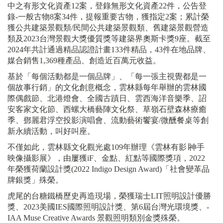
中之有形文化資產12案，登錄無形文化資產22件，公告登
錄-一般古物8案34件，提報重要古物，獲指定2案；累計榮
獲公共建築景觀類/民間公共建築景觀類、舊建築景觀營造
類及2023台灣景觀大獎優質獎等建築界奧斯卡獎9座。截至
2024年共計通過精品認證計畫133件精品，43件在地品牌、
媒合銷售1,369種產品、創造近百萬元收益。
基於「每個活動都是一個品牌」、「每一張主視覺都是一
個故事行銷」的文化創意概念，雲林縣每年舉辦的雲林國
際偶戲節、北港燈會、全國古蹟日、雲西海洋音樂季、詔
安客家文化節、西螺大橋藝陣文化祭、草嶺石壁森林療癒
季、鄧麗君浮空投影演唱會、流動藝術饗宴/微醺餐桌等創
新永續活動，叫好叫座。
不僅如此，雲林縣文化觀光處109年辦理《雲林有影∣神手
映像攝影展》，由屢獲iF、金點、紅點等國際獎項，2022
年榮獲荷蘭設計獎(2022 Indigo Design Award)「社會變革品
牌銀獎」殊榮。
虎尾的台糖鐵橋歷史再造現場，榮獲瑞士LIT照明設計優勝
獎、2023美國IES國際照明設計獎、第6屆台灣光環境獎、-
IAA Muse Creative Awards 景觀照明類別金獎殊榮。