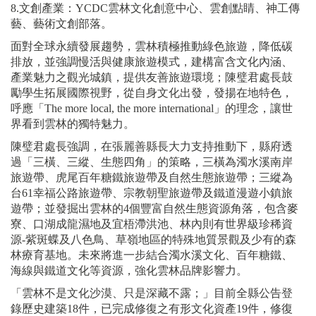
8.文創產業：YCDC雲林文化創意中心、雲創點睛、神工傳
藝、藝術文創部落。
面對全球永續發展趨勢，雲林積極推動綠色旅遊，降低碳
排放，並強調慢活與健康旅遊模式，建構富含文化內涵、
產業魅力之觀光城鎮，提供友善旅遊環境；陳璧君處長鼓
勵學生拓展國際視野，從自身文化出發，發揚在地特色，
呼應「The more local, the more international」的理念，讓世
界看到雲林的獨特魅力。
陳璧君處長強調，在張麗善縣長大力支持推動下，縣府透
過「三橫、三縱、生態四角」的策略，三橫為濁水溪南岸
旅遊帶、虎尾百年糖鐵旅遊帶及自然生態旅遊帶；三縱為
台61幸福公路旅遊帶、宗教朝聖旅遊帶及鐵道漫遊小鎮旅
遊帶；並發掘出雲林的4個豐富自然生態資源角落，包含麥
寮、口湖成龍濕地及宜梧滯洪池、林內則有世界級珍稀資
源-紫斑蝶及八色鳥、草嶺地區的特殊地質景觀及少有的森
林療育基地。未來將進一步結合濁水溪文化、百年糖鐵、
海線與鐵道文化等資源，強化雲林品牌影響力。
「雲林不是文化沙漠、只是深藏不露；」目前全縣公告登
錄歷史建築18件，已完成修復之有形文化資產19件，修復