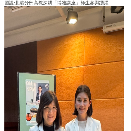
圖說:北港分部高教深耕「博雅講座」師生參與踴躍