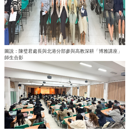
圖說：陳璧君處長與北港分部參與高教深耕「博雅講座」
師生合影