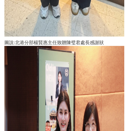
圖說:北港分部楊賢惠主任致贈陳璧君處長感謝狀