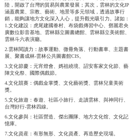
陸，開啟了台灣的貿易與農業發展；其次，雲林的文化IP
涵蓋農業、宗教、藝術、地景等多元領域，透過故事行
銷，能夠讓地方文化深入人心，提升觀光吸引力。諸如：
1.文化建設：虎尾建國眷村、布袋戲傳習中心、鄧麗君央
廣數位影音基地、雲林縣立圖書總館、雲林縣立美術館、
雲林斗六表演廳。
2.雲林閱讀力：故事運動、微冊角落、行動書車、主題書
展、聚書成林-雲林公共圖書館CIS。
3.文化節慶：元宵燈會、媽祖繞境、詔安客家文化節、藝
陣文化祭、國際偶戲節。
4.文化競賽：偶戲金掌獎、文化藝術獎、雲林兒童美術
獎。
5.文化旅遊：春遊、社區小旅行、走讀雲林、與神同行、
台灣好行-雲林四線。
6.文化參與：社區營造、傑出團隊、地方文化馆、文化記
憶庫。
7.文化資産：有形無形、文化資產、再造歷史現場。