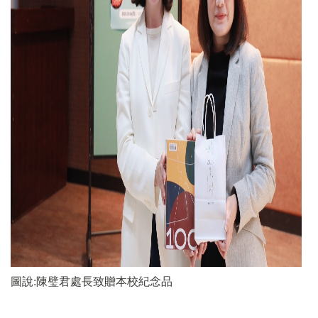
圖說:陳璧君處長致贈本校紀念品