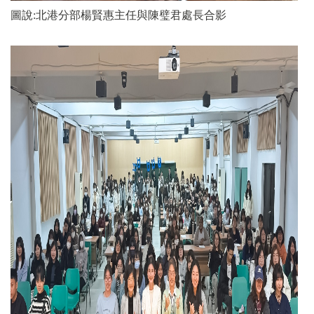
圖說:北港分部楊賢惠主任與陳璧君處長合影