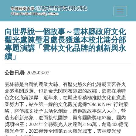
移
至
Toggle
主
navigati
內
容
向世界說一個故事～雲林縣政府文化
觀光處陳璧君處長獲邀本校北港分部
專題演講「雲林文化品牌的創新與永
續」
公告日期:
2025-03-07
雲林縣是台灣的農業大縣、有歷史悠久的北港朝天宮香火
鼎盛名聞遐邇、也是金光閃閃布袋戲的故鄉，濃濃在地特
色文化底蘊深厚；近年來，在縣政府積極推動文化創意產
業努力下，站在第一線的文化觀光處採“Old is New”行銷策
略，將傳統文物予以活化創新，透過說故事深入人心，營
造出嶄新形象，進而接軌國際，勇奪國際獎項63座、國內
獎項99座；2024年全縣觀光人次達到2196萬，創造400億元
觀光產值，2023榮獲全國第五大觀光城市，雲林發光發